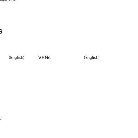
s
VPNs
(
English
)
(
English
)
6