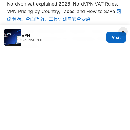
Nordvpn vat explained 2026: NordVPN VAT Rules,
VPN Pricing by Country, Taxes, and How to Save
网
络翻墙：全面指南、工具评测与安全要点
Nordvpn Not Working With Channel 4 Here’s How
×
VPN
Visit
To Fix It: Quick Solutions For Streaming Channel 4
SPONSORED
With NordVPN
© Nutrahealthgrow 2026
Nutrahealthgrow Group LLC
1099 18th Street
Denver, CO, 80202