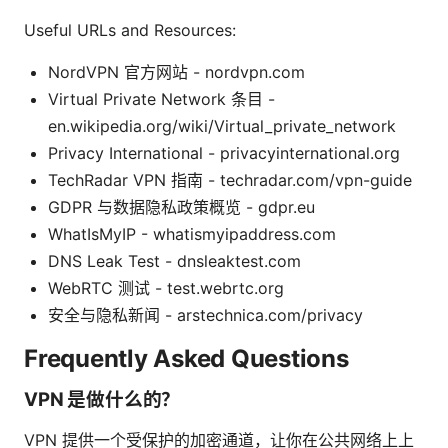
Useful URLs and Resources:
NordVPN 官方网站 - nordvpn.com
Virtual Private Network 条目 -
en.wikipedia.org/wiki/Virtual_private_network
Privacy International - privacyinternational.org
TechRadar VPN 指南 - techradar.com/vpn-guide
GDPR 与数据隐私政策概览 - gdpr.eu
WhatIsMyIP - whatismyipaddress.com
DNS Leak Test - dnsleaktest.com
WebRTC 测试 - test.webrtc.org
安全与隐私新闻 - arstechnica.com/privacy
Frequently Asked Questions
VPN 是做什么的？
VPN 提供一个受保护的加密通道，让你在公共网络上上