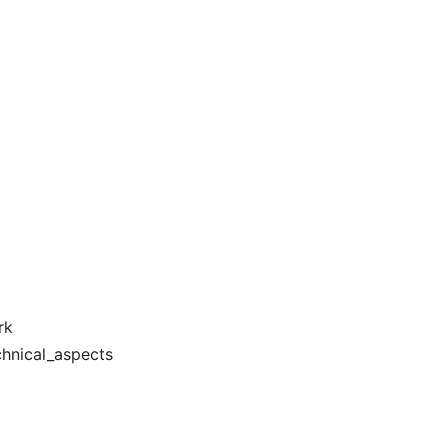
rk
nical_aspects
、