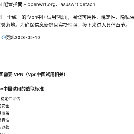
配置指南 - openwrt.org、asuswrt.detach
到一个统一的“Vpn中国试用”视角，围绕可用性、稳定性、隐私
 体验落地。为确保信息新鲜且实操性强，接下来进入具体章节。
7
·
更新:
2026-05-10
国需要 VPN（Vpn中国试用相关）
pn中国试用的选取标准
度和稳定性评估
私与安全
务器覆盖
备兼容性
格与退款