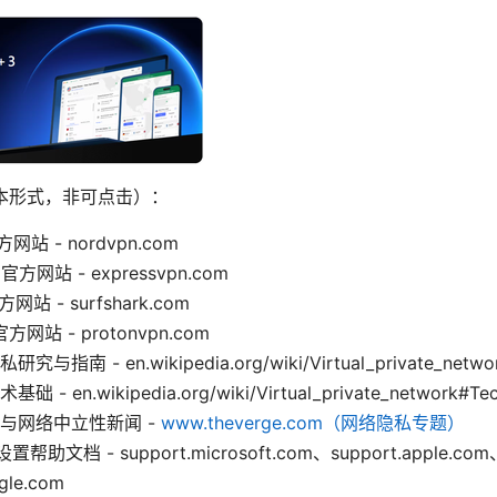
本形式，非可点击）：
方网站 - nordvpn.com
 官方网站 - expressvpn.com
官方网站 - surfshark.com
官方网站 - protonvpn.com
指南 - en.wikipedia.org/wiki/Virtual_private_netwo
- en.wikipedia.org/wiki/Virtual_private_network#Tech
与网络中立性新闻 -
www.theverge.com（网络隐私专题）
置帮助文档 - support.microsoft.com、support.apple.com
gle.com