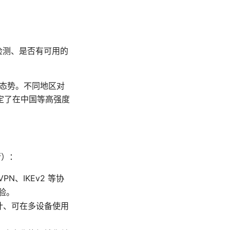
包检测、是否有可用的
长态势。不同地区对
定了在中国等高强度
衡）：
N、IKEv2 等协
验。
审计、可在多设备使用