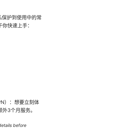
私保护到使用中的常
于你快速上手：
PN）：想要立刻体
与额外3个月服务。
etails before