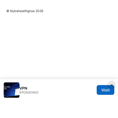
© Nutrahealthgrow 2026
×
VPN
Visit
SPONSORED
Nutrahealthgrow Group LLC
1099 18th Street