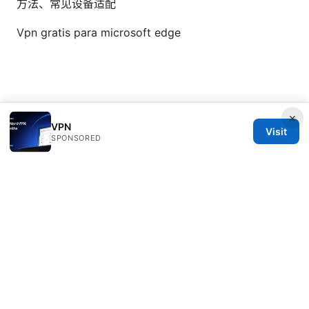
方法、常见设备适配
Vpn gratis para microsoft edge
×
VPN
© Nutrahealthgrow 2026
Visit
SPONSORED
Nutrahealthgrow Group LLC
1099 18th Street
Denver, CO, 80202
US
editorial@nutrahealthgrow.com
+1-303-555-0119
About
Privacy Policy
Terms of Use