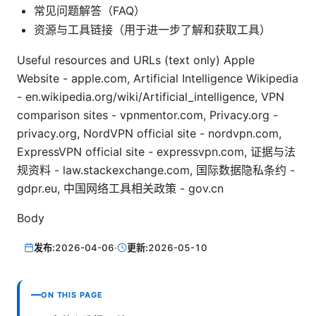
常见问题解答（FAQ）
资源与工具链接（用于进一步了解和获取工具）
Useful resources and URLs (text only) Apple
Website - apple.com, Artificial Intelligence Wikipedia
- en.wikipedia.org/wiki/Artificial_intelligence, VPN
comparison sites - vpnmentor.com, Privacy.org -
privacy.org, NordVPN official site - nordvpn.com,
ExpressVPN official site - expressvpn.com, 证据与法
规资料 - law.stackexchange.com, 国际数据隐私条约 -
gdpr.eu, 中国网络工具相关政策 - gov.cn
Body
发布:
2026-04-06
·
更新:
2026-05-10
ON THIS PAGE