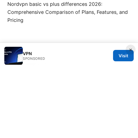
Nordvpn basic vs plus differences 2026:
Comprehensive Comparison of Plans, Features, and
Pricing
×
VPN
Visit
SPONSORED
© Nutrahealthgrow 2026
Nutrahealthgrow Group LLC
1099 18th Street
Denver, CO, 80202
US
editorial@nutrahealthgrow.com
+1-303-555-0119
About
Privacy Policy
Terms of Use