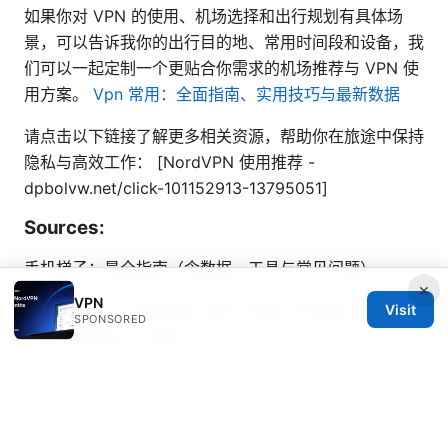
如果你对 VPN 的使用、机场选择和出行规划有具体场
景，可以告诉我你的出行目的地、常用时间段和设备，我
们可以一起定制一个更贴合你需求的机场推荐与 VPN 使
用方案。
Vpn 常用：全面指南、实用技巧与最新数据
请点击以下链接了解更多相关资源，帮助你在旅途中保持
隐私与高效工作： [NordVPN 使用推荐 -
dpbolvw.net/click-101152913-13795051]
Sources:
手机梯子：最全指南（含数据、工具与常见问题）
×
VPN
Best vpns for australia what reddit actually
Visit
SPONSORED
recommends in 2026
Eset vpn iphone：安全な接続のための完全ガイド
【2025年最新】と設定方法・使い方・比較・レビュ
ー・プライバシー対策・トラブルシューティング