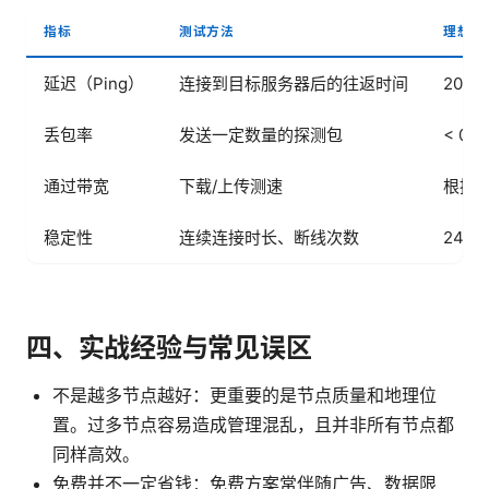
指标
测试方法
理想值
延迟（Ping）
连接到目标服务器后的往返时间
20-
丢包率
发送一定数量的探测包
< 0.1
通过带宽
下载/上传测速
根据
稳定性
连续连接时长、断线次数
24 
四、实战经验与常见误区
不是越多节点越好：更重要的是节点质量和地理位
置。过多节点容易造成管理混乱，且并非所有节点都
同样高效。
免费并不一定省钱：免费方案常伴随广告、数据限