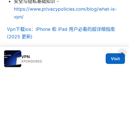
安全与隐私基础知识 -
https://www.privacypolicies.com/blog/what-is-
vpn/
Vpn下载ios：iPhone 和 iPad 用户必看的超详细指南
(2025 更新)
×
VPN
Visit
SPONSORED
© Nutrahealthgrow 2026
Nutrahealthgrow Group LLC
1099 18th Street
Denver, CO, 80202
US