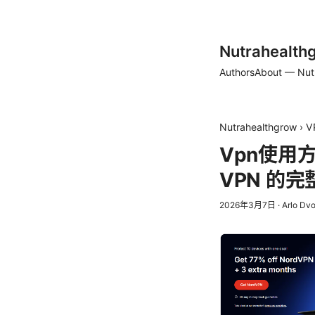
Nutrahealth
Authors
About — Nut
Nutrahealthgrow
›
V
Vpn使用方
VPN 的
2026年3月7日
·
Arlo Dv