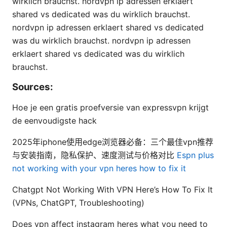
wirklich brauchst. nordvpn ip adressen erklaert
shared vs dedicated was du wirklich brauchst.
nordvpn ip adressen erklaert shared vs dedicated
was du wirklich brauchst. nordvpn ip adressen
erklaert shared vs dedicated was du wirklich
brauchst.
Sources:
Hoe je een gratis proefversie van expressvpn krijgt
de eenvoudigste hack
2025年iphone使用edge浏览器必备：三个最佳vpn推荐
与安装指南，隐私保护、速度测试与价格对比
Espn plus
not working with your vpn heres how to fix it
Chatgpt Not Working With VPN Here’s How To Fix It
(VPNs, ChatGPT, Troubleshooting)
Does vpn affect instagram heres what you need to