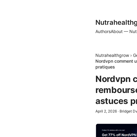
Nutrahealth
Authors
About — Nut
Nutrahealthgrow
›
G
Nordvpn comment util
pratiques
Nordvpn co
remboursé
astuces p
April 2, 2026
·
Bridget D