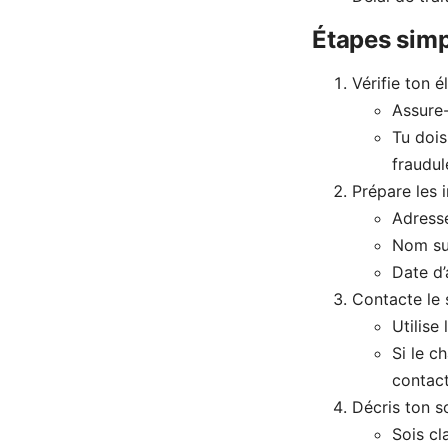
Étapes simpl
Vérifie ton él
Assure-
Tu dois
fraudul
Prépare les 
Adresse
Nom su
Date d’
Contacte le
Utilise
Si le c
contac
Décris ton s
Sois cl