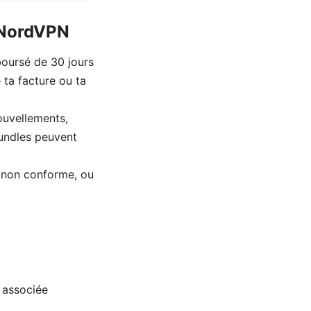
e NordVPN
oursé de 30 jours
 ta facture ou ta
ouvellements,
bundles peuvent
e non conforme, ou
l associée