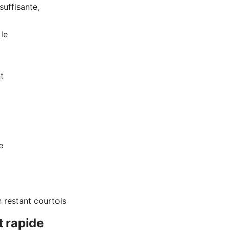
suffisante,
le
t
e
n restant courtois
 rapide