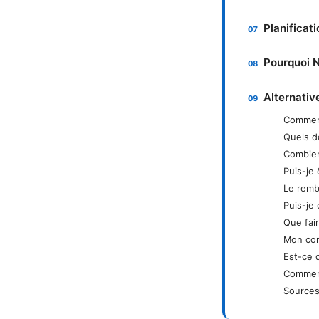
Planificati
Pourquoi N
Alternativ
Commen
Quels d
Combien
Puis-je 
Le remb
Puis-je
Que fair
Mon com
Est-ce 
Comment
Sources