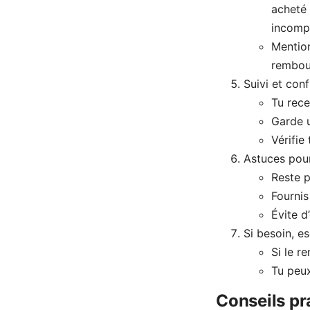
acheté 
incompat
Mention
rembou
Suivi et con
Tu rece
Garde u
Vérifie
Astuces pour
Reste p
Fournis
Évite d
Si besoin, e
Si le r
Tu peux
Conseils pr