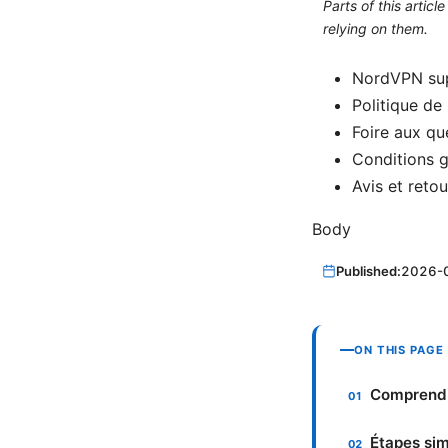
Parts of this artic
relying on them.
NordVPN sup
Politique d
Foire aux qu
Conditions g
Avis et reto
Body
Published:
2026-
ON THIS PAGE
Comprendr
Étapes sim