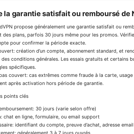
la garantie satisfait ou remboursé d
dVPN propose généralement une garantie satisfait ou remb
rt des plans, parfois 30 jours même pour les promos. Vérifie
te pour confirmer la période exacte.
ouvert: création d’un compte, abonnement standard, et ren
 des conditions générales. Les essais gratuits et certains 
gles spécifiques.
 pas couvert: cas extrêmes comme fraude à la carte, usag
t après activation hors période de garantie.
s points clés
emboursement: 30 jours (varie selon offre)
 chat en ligne, formulaire, ou email support
saire: identifiant du compte, preuve d’achat, adresse emai
itement: généralement 3 à 7 jours ouvrés