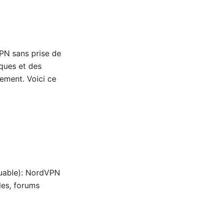
VPN sans prise de
iques et des
ement. Voici ce
iquable): NordVPN
les, forums