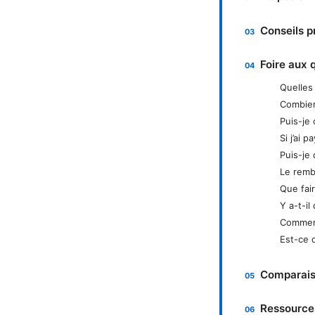
Conseils p
Foire aux 
Quelles
Combien
Puis-je 
Si j’ai
Puis-je
Le remb
Que fai
Y a-t-il
Comment
Est-ce 
Comparais
Ressources