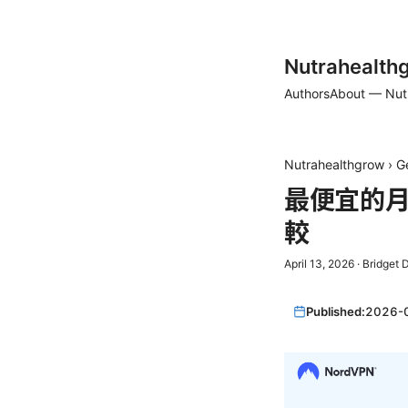
Nutrahealth
Authors
About — Nut
Nutrahealthgrow
›
G
最便宜的月費
較
April 13, 2026
·
Bridget 
Published:
2026-