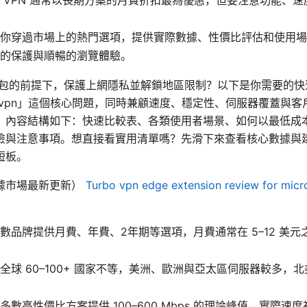
你穿過市場上的熱門選項，提供實際數據、性價比評估和使用場
的保護與順暢的瀏覽體驗。
荷包的前提下，保護上網隱私並解鎖地區限制？以下是你需要的快
 vpn」這個核心問題，同時兼顧速度、穩定性、伺服器覆蓋與客
。內容結構如下：快速比較表、各類使用者場景、如何以最低成
險與注意事項。想直接看實用清單嗎？先滑下來查看核心數據與
短板。
據市場最新更新）
Turbo vpn edge extension review for micr
數品牌提供月費、年費、2年期等選項，月費通常在 5–12 美
全球 60–100+ 國家不等，美洲、歐洲與亞太區伺服器較多，
多數高性價比方案提供 100–600 Mbps 的理論峰值，實際速