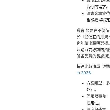
合你的需求。
這篇文章會帶
也能獲得穩定
導言 想要在不傷
於「最便宜的月費
你能做出聰明選擇
及購買前必讀的風
解各品牌的長處與
快速比較清單（根
in 2026
方案類型：多
外）。
伺服器覆蓋：
穩定性。
速度與帶寬：