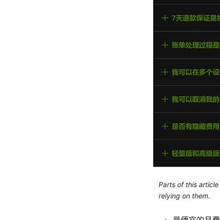
Parts of this artic
relying on them.
最便宜的月費