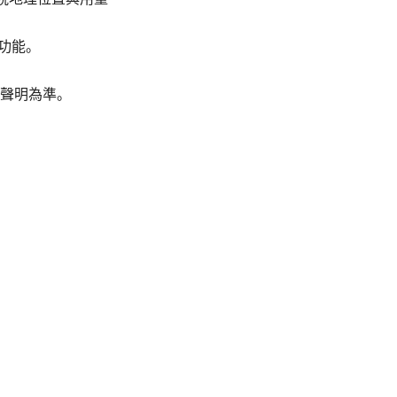
見功能。
聲明為準。