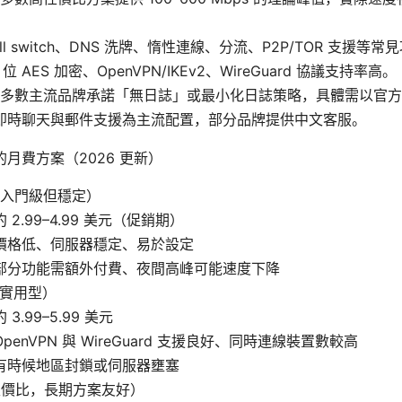
ll switch、DNS 洗牌、惰性連線、分流、P2P/TOR 支援等常
位 AES 加密、OpenVPN/IKEv2、WireGuard 協議支持率高。
多數主流品牌承諾「無日誌」或最小化日誌策略，具體需以官方
7 即時聊天與郵件支援為主流配置，部分品牌提供中文客服。
月費方案（2026 更新）
：入門級但穩定）
 2.99–4.99 美元（促銷期）
價格低、伺服器穩定、易於設定
部分功能需額外付費、夜間高峰可能速度下降
合實用型）
3.99–5.99 美元
penVPN 與 WireGuard 支援良好、同時連線裝置數較高
有時候地區封鎖或伺服器壅塞
性價比，長期方案友好）