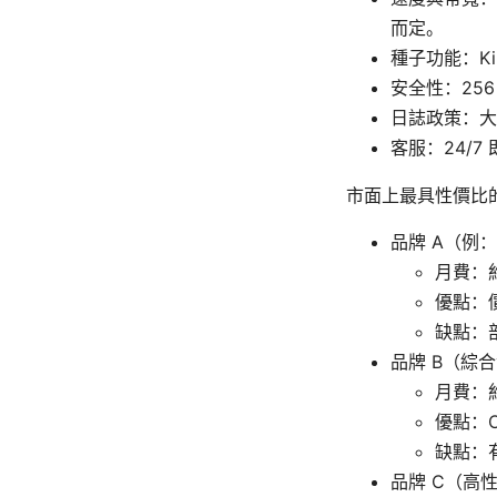
而定。
種子功能：Ki
安全性：256 
日誌政策：大
客服：24/
市面上最具性價比的
品牌 A（例
月費：約
優點：
缺點：
品牌 B（綜
月費：約 
優點：O
缺點：
品牌 C（高