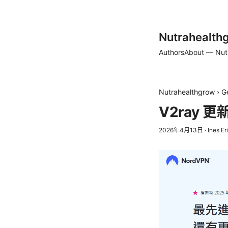
Nutrahealth
Authors
About — Nut
Nutrahealthgrow
›
G
V2ray 
2026年4月13日
·
Ines Er