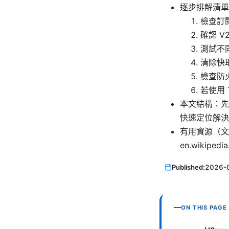
逐步排解清單
檢查訂
確認 V
測試不
清除快
檢查防
若使用
本文結構：先
快速定位解決
有用資源（文字列）：
en.wikiped
Published:
2026-
ON THIS PAGE