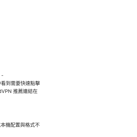
 -
若你在本文中看到需要快速點擊
dVPN 推薦連結在
或本機配置與格式不