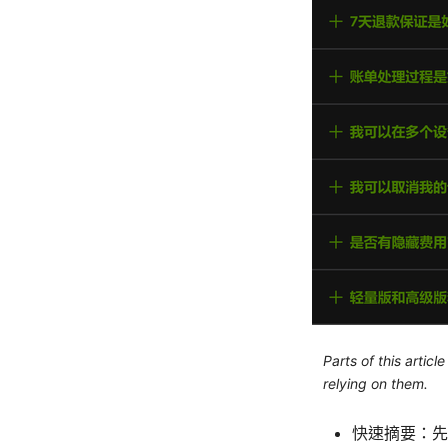
Parts of this artic
relying on them.
快速摘要：先