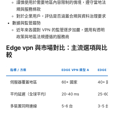
謹慎使用於需要地區內容限制的情境，遵守當地法
規與服務條款
對於企業用戶，評估是否涵蓋合規與資料治理要求
數據與監管趨勢
近年來各國對 VPN 的監管逐步加嚴，選用有透明
政策與地區法規遵循的服務商
Edge vpn 與市場對比：主流選項與比
較
指標 / 方案
EDGE VPN 類型 A
EDGE VP
伺服器覆蓋地區
60+ 國家
40+ 國家
平均延遲（全球平均）
20-40 ms
25-60 m
多裝置同時連線
5-6 台
3-5 台