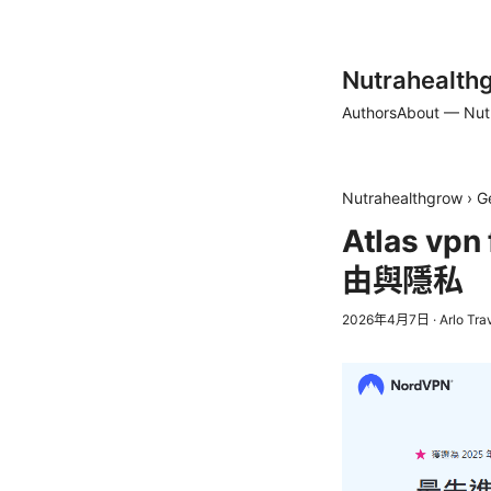
Nutrahealth
Authors
About — Nut
Nutrahealthgrow
›
G
Atlas 
由與隱私
2026年4月7日
·
Arlo Tra