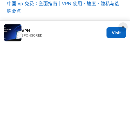
中国 vp 免费：全面指南｜VPN 使用、速度、隐私与选
购要点
×
VPN
Visit
SPONSORED
© Nutrahealthgrow 2026
Nutrahealthgrow Group LLC
1099 18th Street
Denver, CO, 80202
US
editorial@nutrahealthgrow.com
+1-303-555-0119
About
Privacy Policy
Terms of Use