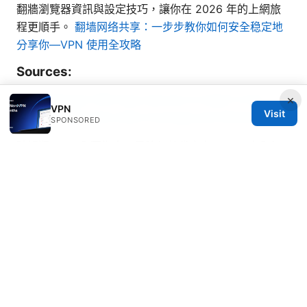
翻牆瀏覽器資訊與設定技巧，讓你在 2026 年的上網旅
程更順手。
翻墙网络共享：一步步教你如何安全稳定地
分享你—VPN 使用全攻略
Sources:
Does Mullvad VPN Have Servers in India? A Full
×
VPN
Visit
Guide to Mullvad’s India Coverage and Alternatives
SPONSORED
破解版vpn：全面指南、风险与替代方案，VPN 安全与
隐私全解
Sakura cat vpn 与 VPN 的完整指南：安全、速度与隐
私的实用解答
Browsers that has vpn: A comprehensive guide to
built-in vpn browsers, privacy-first options, and how
to compare them
Urban vpn fur microsoft edge einrichten und nutzen