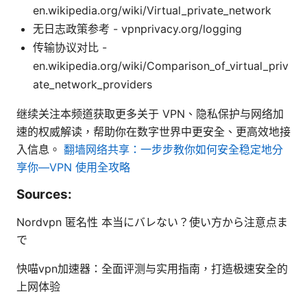
en.wikipedia.org/wiki/Virtual_private_network
无日志政策参考 - vpnprivacy.org/logging
传输协议对比 -
en.wikipedia.org/wiki/Comparison_of_virtual_priv
ate_network_providers
继续关注本频道获取更多关于 VPN、隐私保护与网络加
速的权威解读，帮助你在数字世界中更安全、更高效地接
入信息。
翻墙网络共享：一步步教你如何安全稳定地分
享你—VPN 使用全攻略
Sources:
Nordvpn 匿名性 本当にバレない？使い方から注意点ま
で
快喵vpn加速器：全面评测与实用指南，打造极速安全的
上网体验