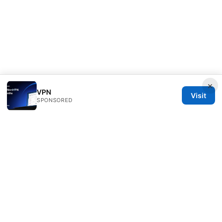
×
VPN
Visit
SPONSORED
Nutrahealthgrow Group LLC
1099 18th Street
Denver, CO, 80202
US
editorial@nutrahealthgrow.com
+1-303-555-0119
About
Privacy Policy
Terms of Use