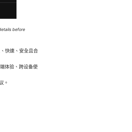
etails before
定、快速、安全且合
端体验、跨设备使
议。