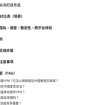
义与打分方法
VPN对比表（简表）
隐私、速度、稳定性、跨平台体验
析
实操步骤
注意事项
答（FAQ）
墙VPN？它怎么帮助我在中国使用互联网？
N在中国是否合法？
选择合适的VPN？
速度会变慢吗？
议到底有多重要？