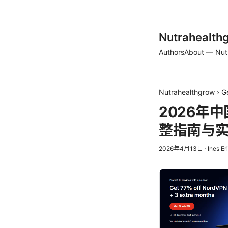
Nutrahealth
Authors
About — Nut
Nutrahealthgrow
›
G
2026年
整指南与
2026年4月13日
·
Ines Er