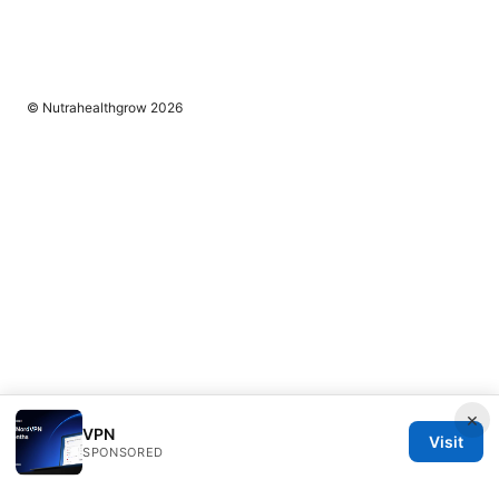
© Nutrahealthgrow 2026
×
VPN
Visit
SPONSORED