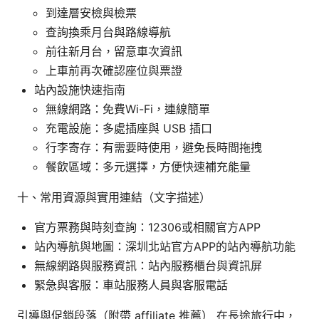
到達層安檢與檢票
查詢換乘月台與路線導航
前往新月台，留意車次資訊
上車前再次確認座位與票證
站內設施快速指南
無線網路：免費Wi-Fi，連線簡單
充電設施：多處插座與 USB 插口
行李寄存：有需要時使用，避免長時間拖拽
餐飲區域：多元選擇，方便快速補充能量
十、常用資源與實用連結（文字描述）
官方票務與時刻查詢：12306或相關官方APP
站內導航與地圖：深圳北站官方APP的站內導航功能
無線網路與服務資訊：站內服務櫃台與資訊屏
緊急與客服：車站服務人員與客服電話
引導與促銷段落（附帶 affiliate 推薦） 在長途旅行中，