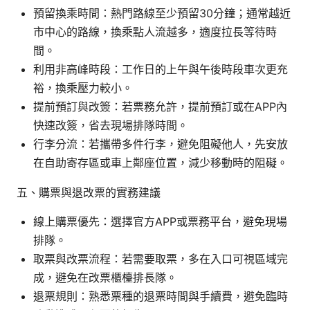
預留換乘時間：熱門路線至少預留30分鐘；通常越近
市中心的路線，換乘點人流越多，適度拉長等待時
間。
利用非高峰時段：工作日的上午與午後時段車次更充
裕，換乘壓力較小。
提前預訂與改簽：若票務允許，提前預訂或在APP內
快速改簽，省去現場排隊時間。
行李分流：若攜帶多件行李，避免阻礙他人，先安放
在自助寄存區或車上鄰座位置，減少移動時的阻礙。
五、購票與退改票的實務建議
線上購票優先：選擇官方APP或票務平台，避免現場
排隊。
取票與改票流程：若需要取票，多在入口可視區域完
成，避免在改票櫃檯排長隊。
退票規則：熟悉票種的退票時間與手續費，避免臨時