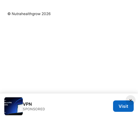
© Nutrahealthgrow 2026
×
VPN
Visit
SPONSORED
Nutrahealthgrow Group LLC
1099 18th Street