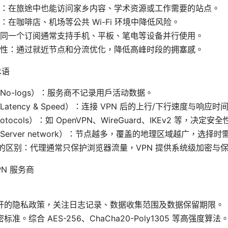
：在旅途中也能访问家乡内容、学术资源或工作需要的站点。
：在咖啡店、机场等公共 Wi-Fi 环境中降低风险。
同一个订阅通常支持手机、平板、笔电等设备并行使用。
性：通过就近节点和分流优化，降低高峰时段的拥塞感。
术语
No-logs）：服务商不记录用户活动数据。
atency & Speed）：连接 VPN 后的上行/下行速度与响应时
tocols）：如 OpenVPN、WireGuard、IKEv2 等，决定
Server network）：节点越多，覆盖的地理区域越广，选择
N 的区别：代理通常只保护浏览器流量，VPN 提供系统级加密与
N 服务商
开的隐私政策，关注日志记录、数据收集范围及数据保留期限。
标准。综合 AES-256、ChaCha20-Poly1305 等高强度算法