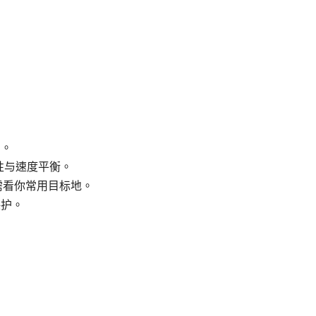
间。
安全性与速度平衡。
时需看你常用目标地。
保护。
。