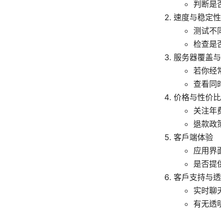
判断是
速度与稳定性
测试不
检查是
服务器覆盖与
若你经
查看同
价格与性价比
关注年
退款政
客户端体验
应用界
是否提
客户支持与透
实时聊
有无透