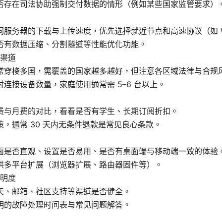
否存在司法协助强制交付数据的情形（例如某些国家监管要求）
同服务器的下载与上传速度，优先选择就近节点和高速协议（如 Wir
否有数据压缩、分割隧道等性能优化功能。
渠道
常穿梭多国，需覆盖的国家越多越好，但注意各区域法律与合规
时连接设备数量，家庭使用通常需 5–6 台以上。
费与月费的对比，看看是否有学生、长期订阅折扣。
策，通常 30 天内无条件退款是常见良心条款。
面是否直观、设置是否易用、是否有桌面端与移动端一致的体验
供多平台扩展（浏览器扩展、路由器固件等）。
明度
天、邮箱、社区支持等渠道是否健全。
明的故障处理时间表与常见问题解答。