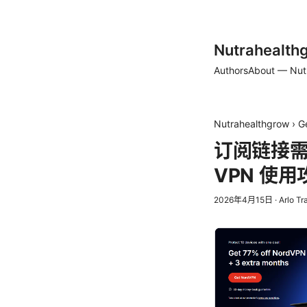
Nutrahealth
Authors
About — Nut
Nutrahealthgrow
›
G
订阅链接
VPN 使
2026年4月15日
·
Arlo Tr