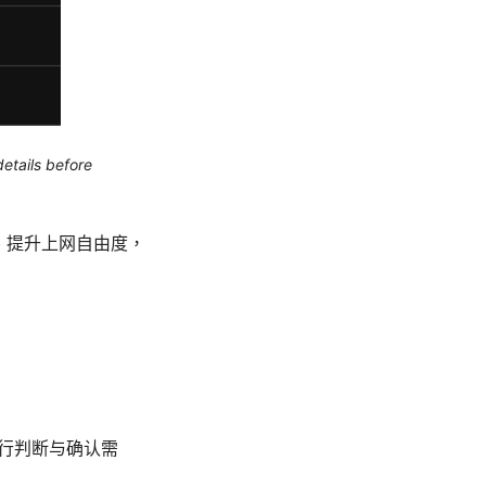
etails before
、提升上网自由度，
请自行判断与确认需