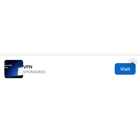
×
VPN
Visit
SPONSORED
Nutrahealthgrow Group LLC
1099 18th Street
Denver, CO, 80202
US
editorial@nutrahealthgrow.com
+1-303-555-0119
About
Privacy Policy
Terms of Use