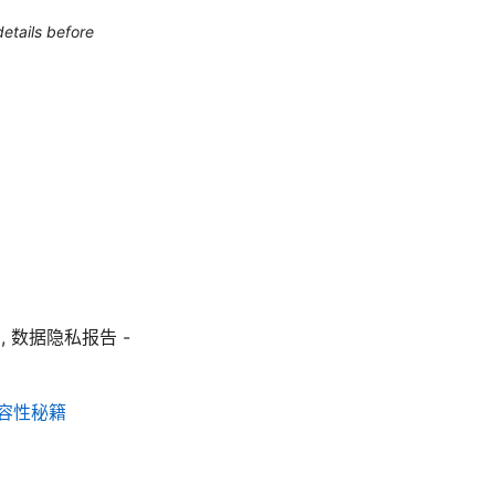
etails before
r/VPN, 数据隐私报告 -
 兼容性秘籍