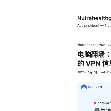
Nutrahealth
Authors
About — Nut
Nutrahealthgrow
›
G
电脑翻墙
的 VPN 
2026年4月13日
·
Arlo D