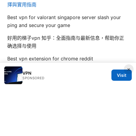
擇與實用指南
Best vpn for valorant singapore server slash your
ping and secure your game
好用的梯子vpn 知乎：全面指南与最新信息，帮助你正
确选择与使用
Best vpn extension for chrome reddit
×
VPN
Visit
SPONSORED
© Nutrahealthgrow 2026
Nutrahealthgrow Group LLC