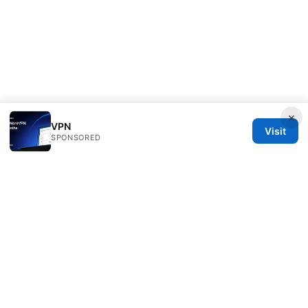
×
VPN
Visit
SPONSORED
Nutrahealthgrow Group LLC
1099 18th Street
Denver, CO, 80202
US
editorial@nutrahealthgrow.com
+1-303-555-0119
About
Privacy Policy
Terms of Use