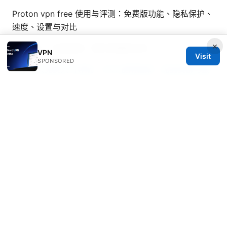
Proton vpn free 使用与评测：免费版功能、隐私保护、
速度、设置与对比
×
Vpn梯子：全面指南、實作與風險分析
VPN
Visit
SPONSORED
在线永久免费入口导航：VPN 使用指南、优选资源与最
新趋势
Vpn para microsoft edge
© Nutrahealthgrow 2026
Nutrahealthgrow Group LLC