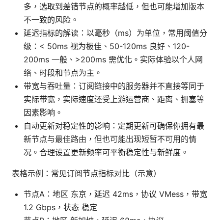
多，选取到差错节点的概率越低，但也可能增加版本
不一致的风险。
延迟指标的解读：以毫秒（ms）为单位，常用阈值分
级：< 50ms 视为极佳、50-120ms 良好、120-
200ms 一般、>200ms 需优化。实际体验以个人网
络、时段和节点为主。
带宽与吞吐量：订阅链接中的服务器并不直接等同于
实际带宽，实际速度还受上游运营商、距离、拥塞等
因素影响。
自动更新对稳定性的影响：定期更新可确保你拥有最
新节点与最佳路由，但也可能出现短暂不可用的情
况。合理设置更新频率可平衡稳定性与新鲜度。
表格示例：常见订阅节点指标对比（示意）
节点A：地区 东京，延迟 42ms，协议 VMess，带宽
1.2 Gbps，状态 稳定