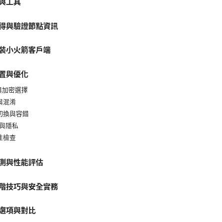
與工具
得與驗證節點資訊
裝小火箭客戶端
置與優化
議與加密選擇
口與混淆
動切換與容錯
S 與隱私
全性檢查
測與性能評估
階技巧與安全實務
選項與對比