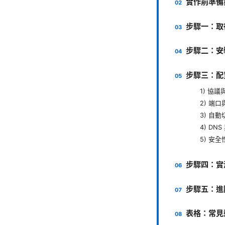
實作前準備
步驟一：取
步驟二：安
步驟三：配
1) 協
2) 端
3) 自
4) DN
5) 安
步驟四：實
步驟五：進
表格：常見