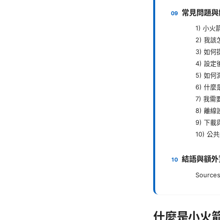
常見問題與
1) 小
2) 我
3) 如
4) 設
5) 如
6) 什
7) 我
8) 離
9) 下
10) 
結語與額外
Sources
什麼是小火