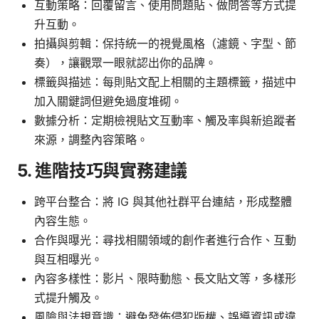
互動策略：回覆留言、使用問題貼、做問答等方式提
升互動。
拍攝與剪輯：保持統一的視覺風格（濾鏡、字型、節
奏），讓觀眾一眼就認出你的品牌。
標籤與描述：每則貼文配上相關的主題標籤，描述中
加入關鍵詞但避免過度堆砌。
數據分析：定期檢視貼文互動率、觸及率與新追蹤者
來源，調整內容策略。
5. 進階技巧與實務建議
跨平台整合：將 IG 與其他社群平台連結，形成整體
內容生態。
合作與曝光：尋找相關領域的創作者進行合作、互動
與互相曝光。
內容多樣性：影片、限時動態、長文貼文等，多樣形
式提升觸及。
風險與法規意識：避免發佈侵犯版權、誤導資訊或違