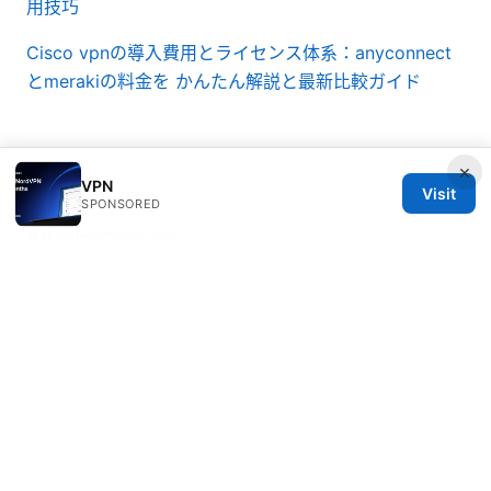
用技巧
Cisco vpnの導入費用とライセンス体系：anyconnect
とmerakiの料金を かんたん解説と最新比較ガイド
×
VPN
Visit
SPONSORED
© Nutrahealthgrow 2026
Nutrahealthgrow Group LLC
1099 18th Street
Denver, CO, 80202
US
editorial@nutrahealthgrow.com
+1-303-555-0119
About
Privacy Policy
Terms of Use