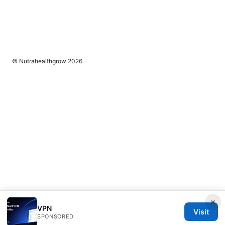
© Nutrahealthgrow 2026
×
VPN
Visit
SPONSORED