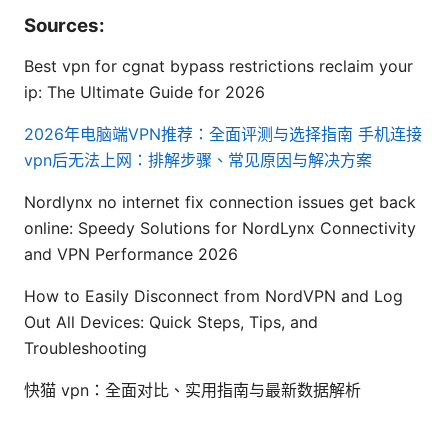
Sources:
Best vpn for cgnat bypass restrictions reclaim your
ip: The Ultimate Guide for 2026
2026年电脑端VPN推荐：全面评测与选择指南
手机连接
vpn后无法上网：排解步骤、常见原因与解决方案
Nordlynx no internet fix connection issues get back
online: Speedy Solutions for NordLynx Connectivity
and VPN Performance 2026
How to Easily Disconnect from NordVPN and Log
Out All Devices: Quick Steps, Tips, and
Troubleshooting
快猫 vpn：全面对比、实用指南与最新数据解析