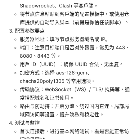
Shadowrocket、Clash 等客户端。
将节点信息粘贴到客户端的配置模板中，或使用仓
库提供的自动导入脚本（前提是你信任该脚本）。
配置参数要点
服务器地址：填写节点服务器域名或 IP。
端口：注意目标端口是否对外暴露，常见为 443、
8080、8443 等。
用户 ID（UUID）：确保 UUID 合法、无重复。
加密方式：选择 aes-128-gcm、
chacha20poly1305 等常用选项。
传输协议：WebSocket（WS）/ TLS/ 掩码等，通
常搭配域名和证书使用。
路由与防劫持：开启分流、绕过国内直连、局部局
域网访问等设置，提升隐私和稳定性。
测试与监控
首次连接后，进行基本网络测试，看是否能正常访