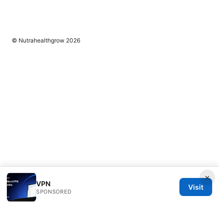
© Nutrahealthgrow 2026
×
VPN
Visit
SPONSORED