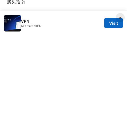
购买指南
×
VPN
Visit
SPONSORED
© Nutrahealthgrow 2026
Nutrahealthgrow Group LLC
1099 18th Street
Denver, CO, 80202
US
editorial@nutrahealthgrow.com
+1-303-555-0119
About
Privacy Policy
Terms of Use