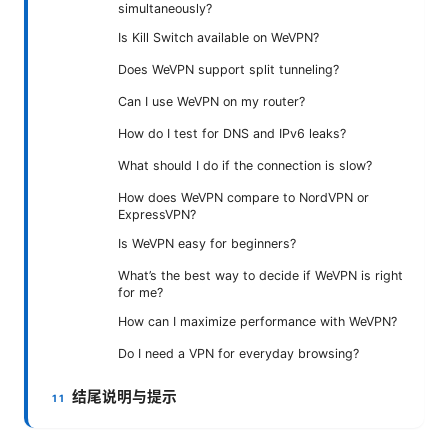
simultaneously?
Is Kill Switch available on WeVPN?
Does WeVPN support split tunneling?
Can I use WeVPN on my router?
How do I test for DNS and IPv6 leaks?
What should I do if the connection is slow?
How does WeVPN compare to NordVPN or
ExpressVPN?
Is WeVPN easy for beginners?
What’s the best way to decide if WeVPN is right
for me?
How can I maximize performance with WeVPN?
Do I need a VPN for everyday browsing?
结尾说明与提示