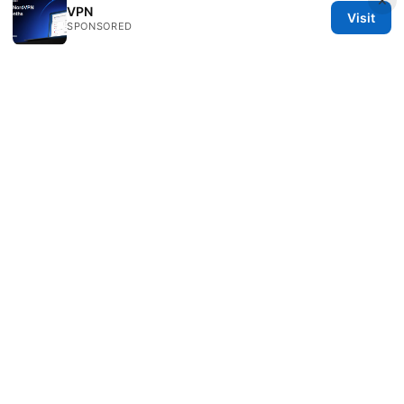
的影响
VPN
Visit
SPONSORED
© Nutrahealthgrow 2026
Nutrahealthgrow Group LLC
1099 18th Street
Denver, CO, 80202
US
editorial@nutrahealthgrow.com
+1-303-555-0119
About
Privacy Policy
Terms of Use