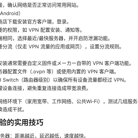
接，确认网络是否正常访问常用网站。
Android）
商店下载安装官方客户端，登录。
要的权限，如 VPN 配置安装、通知等。
端相同，选择最近/最快服务器，并开启防泄漏功能。
要分流（仅走 VPN 流量的应用或网页），设置分流规则。
安装通常需要自定义固件或メーカー自带的 VPN 客户端功能。
器配置文件（.ovpn 等）或使用内置的 VPN 客户端。
ill Switch（路由器级别）以确保所有设备流量都经过 VPN。
理设备连接，避免重复连接造成带宽浪费。
络环境下（家用宽带、工作网络、公共Wi‑Fi），测试几组服
换造成干扰。
 体验的实用技巧
务器：距离越近，延迟越低，速度越快。