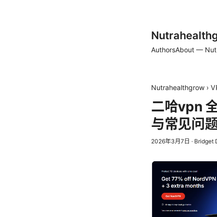
Nutrahealth
Authors
About — Nut
Nutrahealthgrow
›
V
二哈vpn
与常见问
2026年3月7日
·
Bridget