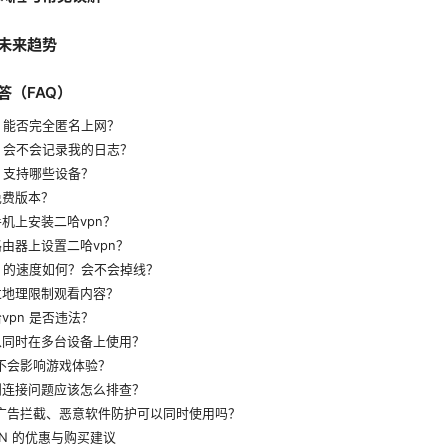
未来趋势
答（FAQ）
n 能否完全匿名上网？
n 会不会记录我的日志？
n 支持哪些设备？
免费版本？
机上安装二哈vpn？
由器上设置二哈vpn？
n 的速度如何？会不会掉线？
过地理限制观看内容？
vpn 是否违法？
以同时在多台设备上使用？
会不会影响游戏体验？
到连接问题应该怎么排查？
与广告拦截、恶意软件防护可以同时使用吗？
VPN 的优惠与购买建议