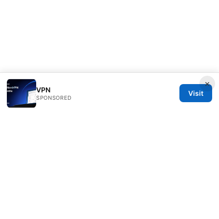
×
VPN
Visit
SPONSORED
Nutrahealthgrow Group LLC
1099 18th Street
Denver, CO, 80202
US
editorial@nutrahealthgrow.com
+1-303-555-0119
About
Privacy Policy
Terms of Use