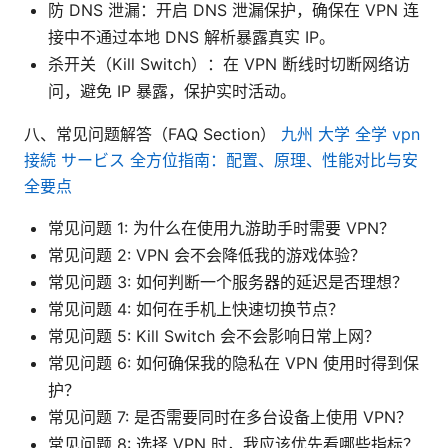
防 DNS 泄漏：开启 DNS 泄漏保护，确保在 VPN 连
接中不通过本地 DNS 解析暴露真实 IP。
杀开关（Kill Switch）：在 VPN 断线时切断网络访
问，避免 IP 暴露，保护实时活动。
八、常见问题解答（FAQ Section）
九州 大学 全学 vpn
接続 サービス 全方位指南：配置、原理、性能对比与安
全要点
常见问题 1: 为什么在使用九游助手时需要 VPN？
常见问题 2: VPN 会不会降低我的游戏体验？
常见问题 3: 如何判断一个服务器的延迟是否理想？
常见问题 4: 如何在手机上快速切换节点？
常见问题 5: Kill Switch 会不会影响日常上网？
常见问题 6: 如何确保我的隐私在 VPN 使用时得到保
护？
常见问题 7: 是否需要同时在多台设备上使用 VPN？
常见问题 8: 选择 VPN 时，我应该优先看哪些指标？