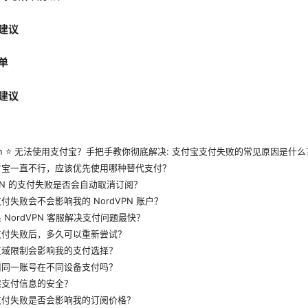
建议
单
建议
vpn ⭐ 无法使用支付宝？手把手教你彻底解决: 支付宝支付失败的常见原因是什么
付宝一直不行，应该优先使用哪种替代支付？
VPN 的支付失败是否会自动取消订阅？
付失败会不会影响我的 NordVPN 账户？
 NordVPN 客服解决支付问题最快？
支付失败后，多久可以重新尝试？
区域限制会影响我的支付选择？
用同一账号在不同设备支付吗？
保支付信息的安全？
支付失败是否会影响我的订阅价格？