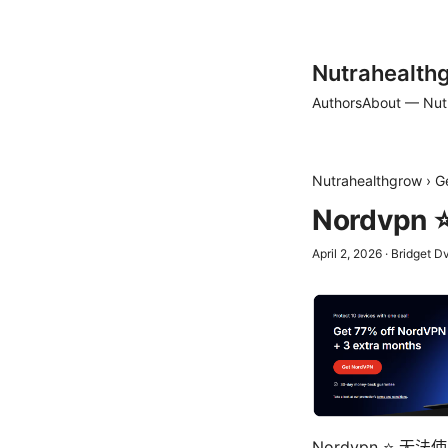
Nutrahealth
Authors
About — Nut
Nutrahealthgrow
›
G
Nordv
April 2, 2026
·
Bridget D
Nordvpn ⭐