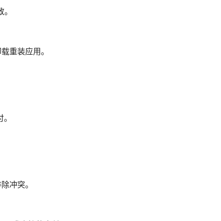
致。
要时卸载重装应用。
付。
排除冲突。