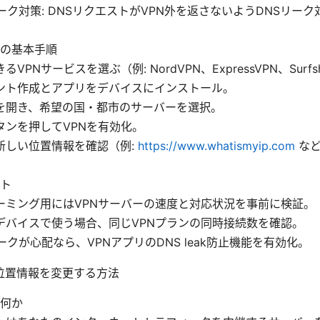
リーク対策: DNSリクエストがVPN外を返さないようDNSリー
の基本手順
るVPNサービスを選ぶ（例: NordVPN、ExpressVPN、Surf
ント作成とアプリをデバイスにインストール。
を開き、希望の国・都市のサーバーを選択。
タンを押してVPNを有効化。
新しい位置情報を確認（例:
https://www.whatismyip.com
など
。
ト
ーミング用にはVPNサーバーの速度と対応状況を事前に検証。
デバイスで使う場合、同じVPNプランの同時接続数を確認。
ークが心配なら、VPNアプリのDNS leak防止機能を有効化。
位置情報を変更する方法
何か