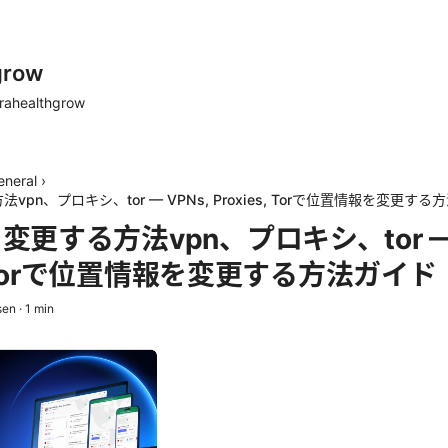
grow
rahealthgrow
eneral
›
pn、プロキシ、tor — VPNs, Proxies, Torで位置情報を変更する
更する方法vpn、プロキシ、tor — 
s, Torで位置情報を変更する方法ガイド
sen
·
1
min