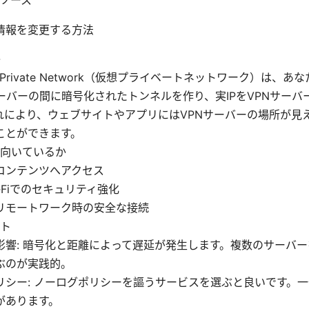
情報を変更する方法
か
ual Private Network（仮想プライベートネットワーク）は、
サーバーの間に暗号化されたトンネルを作り、実IPをVPNサーバ
れにより、ウェブサイトやアプリにはVPNサーバーの場所が見
ことができます。
向いているか
コンテンツへアクセス
‑Fiでのセキュリティ強化
リモートワーク時の安全な接続
ト
影響: 暗号化と距離によって遅延が発生します。複数のサーバ
ぶのが実践的。
リシー: ノーログポリシーを謳うサービスを選ぶと良いです。
があります。