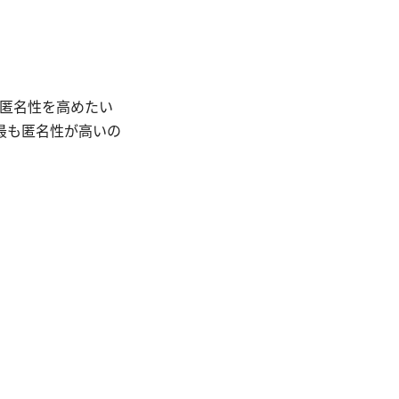
で匿名性を高めたい
最も匿名性が高いの