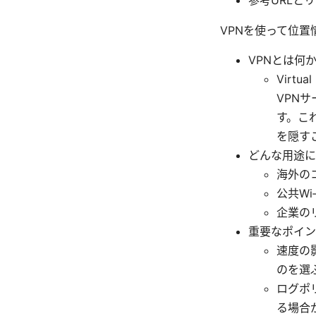
VPNを使って位置
VPNとは何
Virt
VPN
す。こ
を隠す
どんな用途に
海外の
公共Wi
企業の
重要なポイン
速度の
のを選
ログポ
る場合